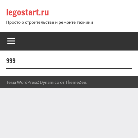
Перейти
legostart.ru
к
содержимому
Просто о строительстве и ремонте техники
999
Тема WordPress: Dynamico от ThemeZee.