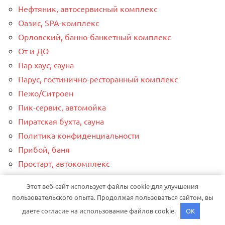
Нефтяник, автосервисный комплекс
Оазис, SPA-комплекс
Орловский, банно-банкетный комплекс
От и ДО
Пар хаус, сауна
Парус, гостинично-ресторанный комплекс
Пежо/Ситроен
Пик-сервис, автомойка
Пиратская бухта, сауна
Политика конфиденциальности
Прибой, баня
Простарт, автокомплекс
Радуга, автомойка
Этот веб-сайт использует файлы cookie для улучшения
Рассвет, база отдыха
пользовательского опыта. Продолжая пользоваться сайтом, вы
Рассвет, сауна
даете согласие на использование файлов cookie.
OK
Расслабон, сауна