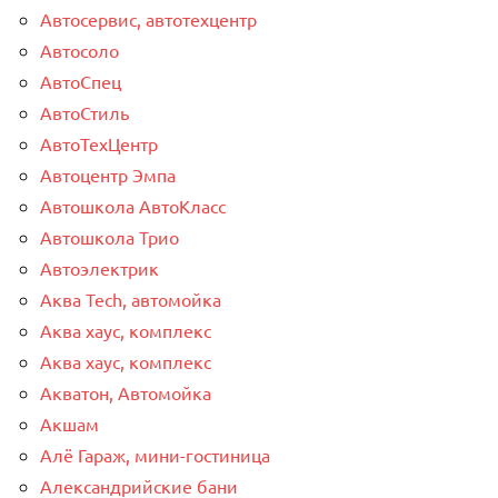
Автосервис, автотехцентр
Автосоло
АвтоСпец
АвтоСтиль
АвтоТехЦентр
Автоцентр Эмпа
Автошкола АвтоКласс
Автошкола Трио
Автоэлектрик
Аква Tech, автомойка
Аква хаус, комплекс
Аква хаус, комплекс
Акватон, Автомойка
Акшам
Алё Гараж, мини-гостиница
Александрийские бани