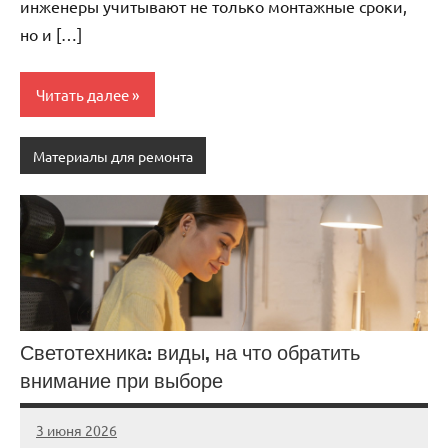
инженеры учитывают не только монтажные сроки,
но и […]
Читать далее
Материалы для ремонта
Светотехника: виды, на что обратить
внимание при выборе
3 июня 2026
Avtor
Нет