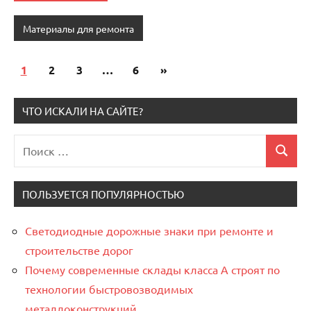
Материалы для ремонта
1
2
3
…
6
Следующие
»
Пагинация
записи
записей
ЧТО ИСКАЛИ НА САЙТЕ?
Поиск
Поиск
для:
ПОЛЬЗУЕТСЯ ПОПУЛЯРНОСТЬЮ
Светодиодные дорожные знаки при ремонте и
строительстве дорог
Почему современные склады класса А строят по
технологии быстровозводимых
металлоконструкций