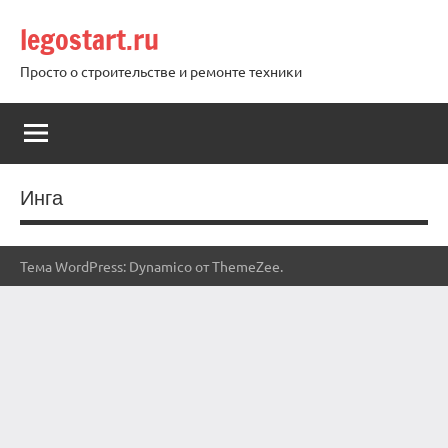
Перейти
legostart.ru
к
содержимому
Просто о строительстве и ремонте техники
Инга
Тема WordPress: Dynamico от ThemeZee.