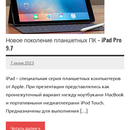
Новое поколение планшетных ПК – iPad Pro
9.7
7 июня 2023
legostart_ru
Нет
комментариев
iPad – специальная серия планшетных компьютеров
от Apple. При презентации представлялись как
промежуточный вариант между ноутбуками MacBook
и портативными медиаплеерами iPod Touch.
Предназначены для выполнения […]
Читать далее