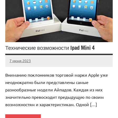
Технические возможности Ipad Mini 4
7 июня 2023
legostart_ru
Нет
комментариев
Вниманию поклонников торговой марки Apple уже
неоднократно были представлены самые
разнообразные модели Айпадов. Каждая из них
значительно превосходит предыдущую по своим
возможностям и характеристикам. Одной […]