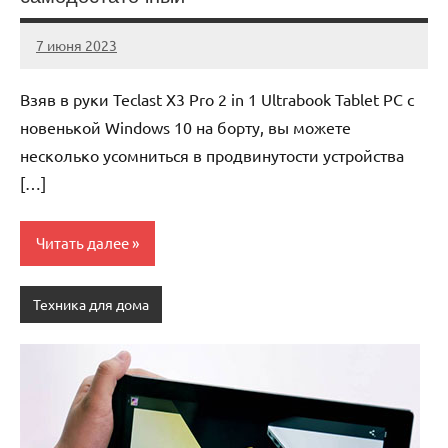
7 июня 2023
legostart_ru
Нет
комментариев
Взяв в руки Teclast X3 Pro 2 in 1 Ultrabook Tablet PC с
новенькой Windows 10 на борту, вы можете
несколько усомниться в продвинутости устройства
[…]
Читать далее
Техника для дома