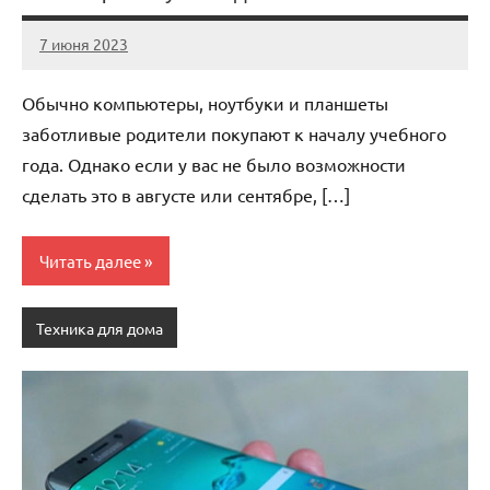
7 июня 2023
legostart_ru
Нет
комментариев
Обычно компьютеры, ноутбуки и планшеты
заботливые родители покупают к началу учебного
года. Однако если у вас не было возможности
сделать это в августе или сентябре, […]
Читать далее
Техника для дома