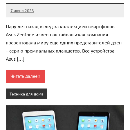
7 июня 2023
legostart_ru
Нет
комментариев
Пару лет назад вслед за коллекцией смартфонов
Asus Zenfone известная тайваньская компания
презентовала миру еще одних представителей дзен
– серию премиальных планшетов. Все устройства
Asus […]
Читать далее
Техника для дома