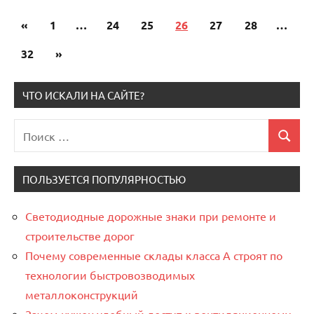
«
Предыдущие
1
…
24
25
26
27
28
…
Пагинация
записи
32
Следующие
»
записей
записи
ЧТО ИСКАЛИ НА САЙТЕ?
Поиск
Поиск
для:
ПОЛЬЗУЕТСЯ ПОПУЛЯРНОСТЬЮ
Светодиодные дорожные знаки при ремонте и
строительстве дорог
Почему современные склады класса А строят по
технологии быстровозводимых
металлоконструкций