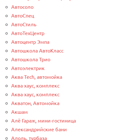
Автосоло
АвтоСпец
АвтоСтиль
АвтоТехЦентр
Автоцентр Эмпа
Автошкола АвтоКласс
Автошкола Трио
Автоэлектрик
Аква Tech, автомойка
Аква хаус, комплекс
Аква хаус, комплекс
Акватон, Автомойка
Акшам
Алё Гараж, мини-гостиница
Александрийские бани
Алоль, турбаза