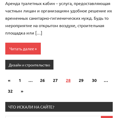
Аренда туалетных кабин – услуга, предоставляющая
частным лицам и организациям удобное решение их
временных санитарно-гигиенических нужд. Будь то
мероприятие на открытом воздухе, строительная
площадка или […]
Читать далее
Дизайн и строительство
«
Предыдущие
1
…
26
27
28
29
30
…
Пагинация
записи
32
Следующие
»
записей
записи
ЧТО ИСКАЛИ НА САЙТЕ?