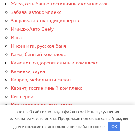
Жара, сеть банно-гостиничных комплексов
Забава, автокомплекс
Заправка автокондиционеров
Имидж-Авто Geely
Инга
Инфинити, русская баня
Кама, банный комплекс
Камелот, оздоровительный комплекс
Каменка, сауна
Каприз, мебельный салон
Карант, гостиничный комплекс
Кит сервис
Кленовая роща, парк-отель
Этот веб-сайт использует файлы cookie для улучшения
Компания по эвакуации автомобилей, Компания
пользовательского опыта. Продолжая пользоваться сайтом, вы
по эвакуации автомобилей
даете согласие на использование файлов cookie.
OK
Комфортавто, автокомплекс