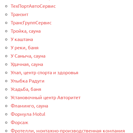
ТехПортАвтоСервис
Транзит
ТрансГруппСервис
Тройка, сауна
У каштана
У реки, баня
У Саныча, сауна
Удачная, сауна
Улап, центр спорта и здоровья
Улыбка Радуги
Усадьба, баня
Установочный центр Авторитет
Фламинго, сауна
Формула Motul
Форсаж
Фротелли, монтажно-производственная компания