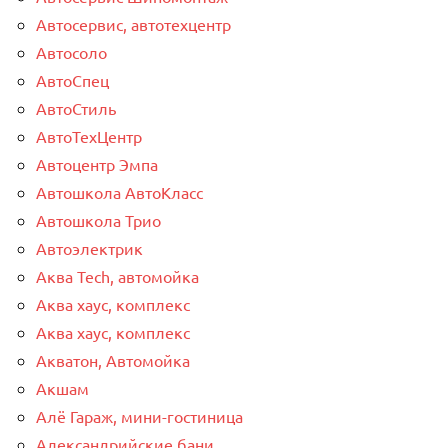
Автосервис, автотехцентр
Автосоло
АвтоСпец
АвтоСтиль
АвтоТехЦентр
Автоцентр Эмпа
Автошкола АвтоКласс
Автошкола Трио
Автоэлектрик
Аква Tech, автомойка
Аква хаус, комплекс
Аква хаус, комплекс
Акватон, Автомойка
Акшам
Алё Гараж, мини-гостиница
Александрийские бани