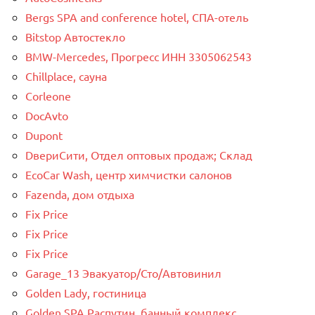
Bergs SPA and conference hotel, СПА-отель
Bitstop Автостекло
BMW-Mercedes, Прогресс ИНН 3305062543
Chillplace, сауна
Corleone
DocAvto
Dupont
DвериСити, Отдел оптовых продаж; Склад
EcoCar Wash, центр химчистки салонов
Fazenda, дом отдыха
Fix Price
Fix Price
Fix Price
Garage_13 Эвакуатор/Сто/Автовинил
Golden Lady, гостиница
Golden SPA Распутин, банный комплекс