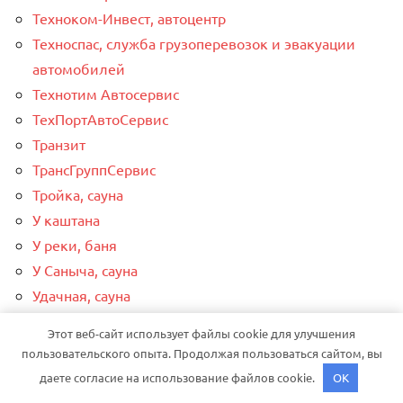
Техноком-Инвест, автоцентр
Техноспас, служба грузоперевозок и эвакуации
автомобилей
Технотим Автосервис
ТехПортАвтоСервис
Транзит
ТрансГруппСервис
Тройка, сауна
У каштана
У реки, баня
У Саныча, сауна
Удачная, сауна
Улап, центр спорта и здоровья
Этот веб-сайт использует файлы cookie для улучшения
Улыбка Радуги
пользовательского опыта. Продолжая пользоваться сайтом, вы
Усадьба, баня
даете согласие на использование файлов cookie.
OK
Установочный центр Авторитет