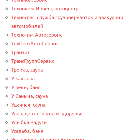
Техноком-Инвест, автоцентр
Техноспас, служба грузоперевозок и эвакуации
автомобилей
Технотим Автосервис
ТехПортАвтоСервис
Транзит
ТрансГруппСервис
Тройка, сауна
У каштана
У реки, баня
У Саныча, сауна
Удачная, сауна
Улап, центр спорта и здоровья
Улыбка Радуги
Усадьба, баня
Установочный центр Авторитет