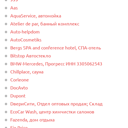
Aas
AquaService, автомойка
Atelier de par, банный комплекс
Auto-helpdom
AutoCosmetiks
Bergs SPA and conference hotel, СПА-отель
Bitstop Автостекло
BMW-Mercedes, Прогресс ИНН 3305062543
Chillplace, сауна
Corleone
DocAvto
Dupont
DвериСити, Отдел оптовых продаж; Склад
EcoCar Wash, центр химчистки салонов
Fazenda, дом отдыха
Fix Price