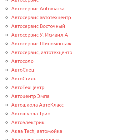
Автосервис Automarka
Автосервис автотехцентр
Автосервис Восточный
Автосервис У. Исмаил.А
Автосервис Шиномонтаж
Автосервис, автотехцентр
Автосоло
АвтоСпец
АвтоСтиль
АвтоТехЦентр
Автоцентр Эмпа
Автошкола АвтоКласс
Автошкола Трио
Автоэлектрик
Аква Tech, автомойка
Аква хаус, комплекс