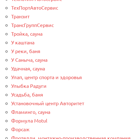
ТехПортАвтоСервис
Транзит
ТрансГруппСервис
Тройка, сауна
У каштана
У реки, баня
У Саныча, сауна
Удачная, сауна
Улап, центр спорта и здоровья
Улыбка Радуги
Усадьба, баня
Установочный центр Авторитет
Фламинго, сауна
Формула Motul
Форсаж
Фротелли, монтажно-производственная компания