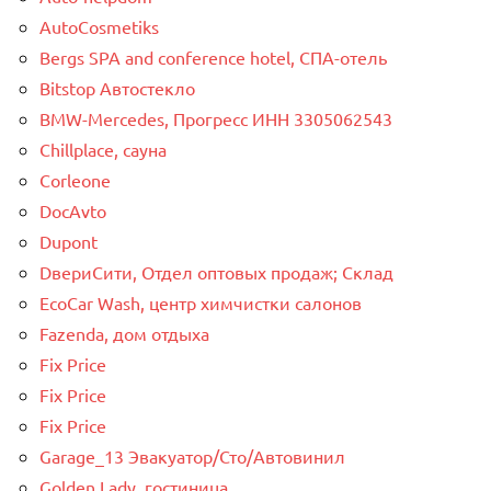
AutoCosmetiks
Bergs SPA and conference hotel, СПА-отель
Bitstop Автостекло
BMW-Mercedes, Прогресс ИНН 3305062543
Chillplace, сауна
Corleone
DocAvto
Dupont
DвериСити, Отдел оптовых продаж; Склад
EcoCar Wash, центр химчистки салонов
Fazenda, дом отдыха
Fix Price
Fix Price
Fix Price
Garage_13 Эвакуатор/Сто/Автовинил
Golden Lady, гостиница