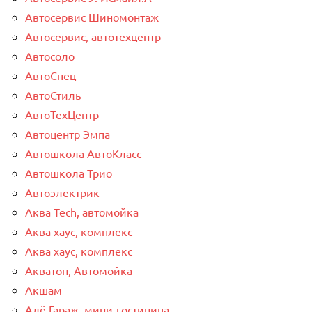
Автосервис Шиномонтаж
Автосервис, автотехцентр
Автосоло
АвтоСпец
АвтоСтиль
АвтоТехЦентр
Автоцентр Эмпа
Автошкола АвтоКласс
Автошкола Трио
Автоэлектрик
Аква Tech, автомойка
Аква хаус, комплекс
Аква хаус, комплекс
Акватон, Автомойка
Акшам
Алё Гараж, мини-гостиница