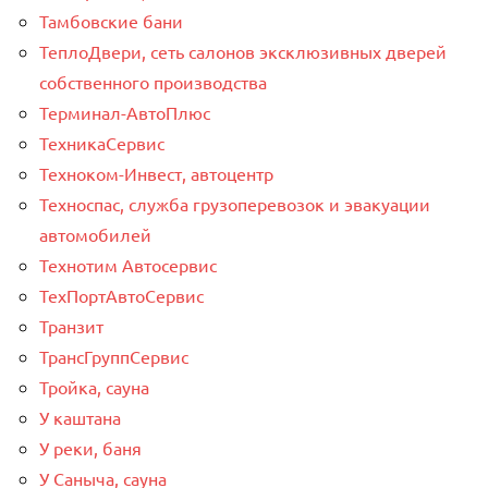
Тамбовские бани
ТеплоДвери, сеть салонов эксклюзивных дверей
собственного производства
Терминал-АвтоПлюс
ТехникаСервис
Техноком-Инвест, автоцентр
Техноспас, служба грузоперевозок и эвакуации
автомобилей
Технотим Автосервис
ТехПортАвтоСервис
Транзит
ТрансГруппСервис
Тройка, сауна
У каштана
У реки, баня
У Саныча, сауна