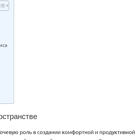
иса
остранстве
ючевую роль в создании комфортной и продуктивной