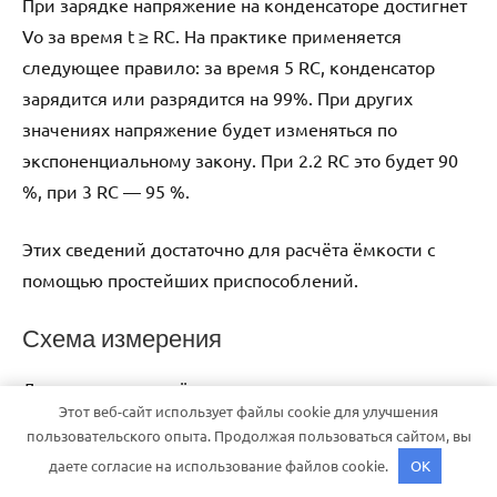
При зарядке напряжение на конденсаторе достигнет
Vo за время t ≥ RC. На практике применяется
следующее правило: за время 5 RC, конденсатор
зарядится или разрядится на 99%. При других
значениях напряжение будет изменяться по
экспоненциальному закону. При 2.2 RC это будет 90
%, при 3 RC — 95 %.
Этих сведений достаточно для расчёта ёмкости с
помощью простейших приспособлений.
Схема измерения
Для определения ёмкости неизвестного
Этот веб-сайт использует файлы cookie для улучшения
конденсатора следует включить его в цепь из
пользовательского опыта. Продолжая пользоваться сайтом, вы
резистора и источника питания.
даете согласие на использование файлов cookie.
OK