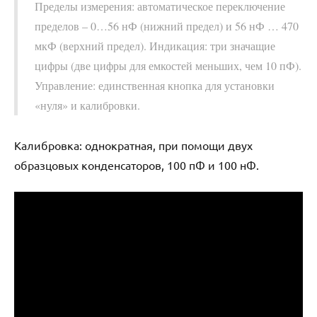
Пределы измерения: автоматическое переключение
пределов – 0…56 нФ (нижний предел) и 56 нФ … 470
мкФ (верхний предел). Индикация: три значащие
цифры (две цифры для емкостей меньших, чем 10 пФ).
Управление: единственная кнопка для установки
«нуля» и калибровки.
Калибровка: однократная, при помощи двух
образцовых конденсаторов, 100 пФ и 100 нФ.