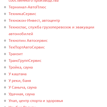
Терминал-АвтоПлюс
ТехникаСервис
Техноком-Инвест, автоцентр
Техноспас, служба грузоперевозок и эвакуации
автомобилей
Технотим Автосервис
ТехПортАвтоСервис
Транзит
ТрансГруппСервис
Тройка, сауна
У каштана
У реки, баня
У Саныча, сауна
Удачная, сауна
Улап, центр спорта и здоровья
Улыбка Радуги