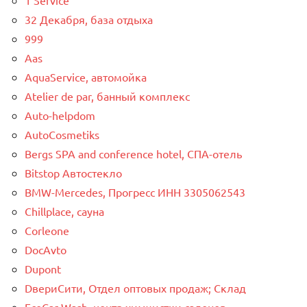
32 Декабря, база отдыха
999
Aas
AquaService, автомойка
Atelier de par, банный комплекс
Auto-helpdom
AutoCosmetiks
Bergs SPA and conference hotel, СПА-отель
Bitstop Автостекло
BMW-Mercedes, Прогресс ИНН 3305062543
Chillplace, сауна
Corleone
DocAvto
Dupont
DвериСити, Отдел оптовых продаж; Склад
EcoCar Wash, центр химчистки салонов