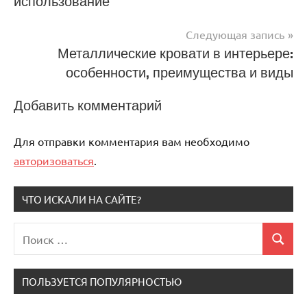
использование
по
записям
Следующая запись
Металлические кровати в интерьере:
особенности, преимущества и виды
Добавить комментарий
Для отправки комментария вам необходимо
авторизоваться
.
ЧТО ИСКАЛИ НА САЙТЕ?
Поиск
Поиск
для:
ПОЛЬЗУЕТСЯ ПОПУЛЯРНОСТЬЮ