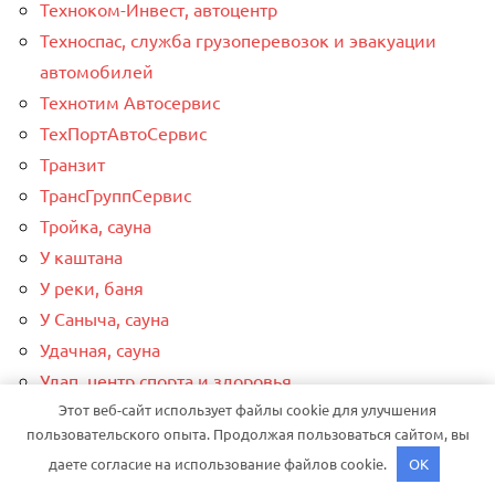
Техноком-Инвест, автоцентр
Техноспас, служба грузоперевозок и эвакуации
автомобилей
Технотим Автосервис
ТехПортАвтоСервис
Транзит
ТрансГруппСервис
Тройка, сауна
У каштана
У реки, баня
У Саныча, сауна
Удачная, сауна
Улап, центр спорта и здоровья
Этот веб-сайт использует файлы cookie для улучшения
Улыбка Радуги
пользовательского опыта. Продолжая пользоваться сайтом, вы
Усадьба, баня
даете согласие на использование файлов cookie.
OK
Установочный центр Авторитет