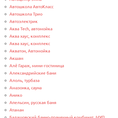
Автошкола АвтоКласс
Автошкола Трио
Автоэлектрик
Аква Tech, автомойка
Аква хаус, комплекс
Аква хаус, комплекс
Акватон, Автомойка
Акшам
Алё Гараж, мини-гостиница
Александрийские бани
Алоль, турбаза
Амазонка, сауна
Анико
Апельсин, русская баня
Атаман
Балашовский банно-прачечный комбинат, МУП