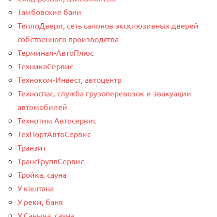
Тамбовские бани
ТеплоДвери, сеть салонов эксклюзивных дверей
собственного производства
Терминал-АвтоПлюс
ТехникаСервис
Техноком-Инвест, автоцентр
Техноспас, служба грузоперевозок и эвакуации
автомобилей
Технотим Автосервис
ТехПортАвтоСервис
Транзит
ТрансГруппСервис
Тройка, сауна
У каштана
У реки, баня
У Саныча, сауна